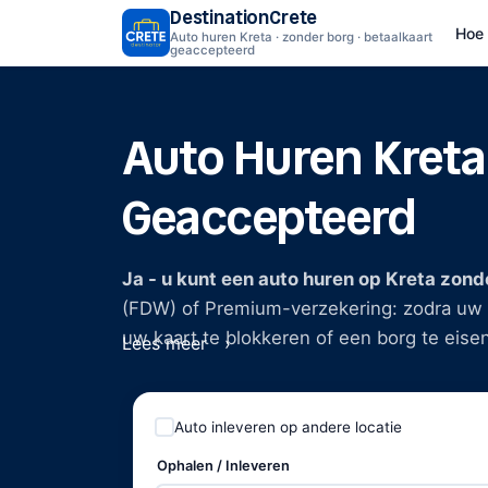
DestinationCrete
Hoe 
Auto huren Kreta · zonder borg · betaalkaart
geaccepteerd
Auto Huren Kreta
Geaccepteerd
Ja - u kunt een auto huren op Kreta zond
(FDW) of Premium-verzekering: zodra uw 
uw kaart te blokkeren of een borg te eise
Lees meer
aankomst worden betaald met een betaalka
Geschreven door Manos Galanakis, opricht
Auto inleveren op andere locatie
aanbiedingen vindt, welke documenten u 
reizigers aan de balie tegenkomen. Er zijn
Ophalen / Inleveren