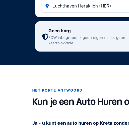
geen pre-autorisatie, geen verrassing met 
Redactionele opmerking: huurvoorwaarden
voertuigcategorie. De cijfers en regels h
betrouwbare lokale verhuurders op Kreta. 
Geen borg
verzekering bij de gekozen maatschappij v
FDW inbegrepen - geen eigen risico, geen
kaartblokkade.
HET KORTE ANTWOORD
Kun je een Auto Huren 
Ja - u kunt een auto huren op Kreta zonde