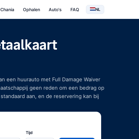
 Chania
Ophalen
Auto's
FAQ
NL
etaalkaart
van een huurauto met Full Damage Waiver
maatschappij geen reden om een bedrag op
standaard aan, en de reservering kan bij
yPal.
erstaande secties leggen uit hoe u deze
betekenen, en de precieze valkuilen die
rvering zonder borg — geen kaartblokkade,
Tijd