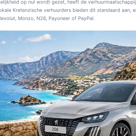
lijkheid op nul wordt gezet, heeft de verhuurmaatschappi
okale Kretenzische verhuurders bieden dit standaard aan, 
Revolut, Monzo, N26, Payoneer of PayPal.
Auto huren op Kreta zonder creditcard en zonder borg