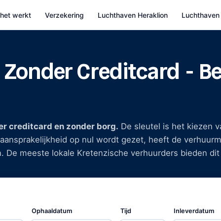
het werkt
Verzekering
Luchthaven Heraklion
Luchthaven
 Zonder Creditcard - B
er creditcard en zonder borg.
De sleutel is het kiezen 
aansprakelijkheid op nul wordt gezet, heeft de verhuur
n. De meeste lokale Kretenzische verhuurders bieden dit 
art, contant geld, Revolut, Monzo, N26, Payoneer of Pa
er en Promotion Manager van Destination Crete. De ond
moet meenemen, wat verzekeringsvoorwaarden werkelijk 
geen verborgen kosten
Ophaaldatum
in een correct opgestelde rese
Tijd
Inleverdatum