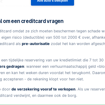
Alle auto's bekijken
 om een creditcard vragen
ditcard omdat ze zich moeten beschermen tegen schade waa
igen risico (deductible) van 500 tot 2000 € over, afhanke
editcard als
pre-autorisatie
zodat het kan worden afgesch
s een tijdelijke reservering van uw kredietlimiet die 7 tot
ders gedragen
: wanneer een verhuurmaatschappij geld «blo
even en kan het weken duren voordat het terugkomt. Daaro
ring accepteren - de rekening klopt voor hen niet.
op door
de verzekering vooraf te verkopen
. Als uw reserver
reditcard verdwijnt, en daarmee ook de borg.