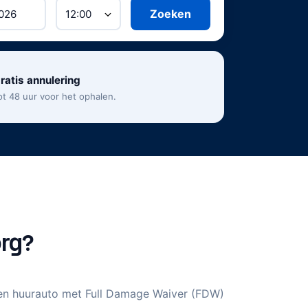
Zoeken
r verhuurder, seizoen en
onder creditcard werken bij de meeste
o, de betaalmethoden en de omvang van de
ratis annulering
ot 48 uur voor het ophalen.
org?
een huurauto met Full Damage Waiver (FDW)