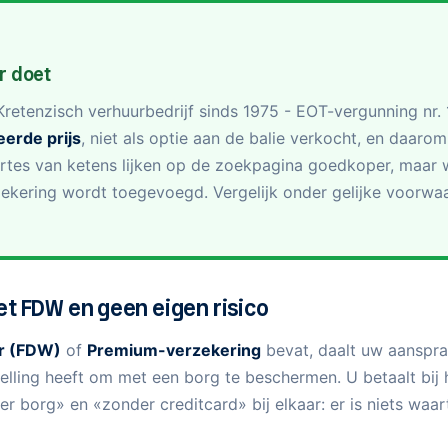
r doet
Kretenzisch verhuurbedrijf sinds 1975 - EOT-vergunning n
eerde prijs
, niet als optie aan de balie verkocht, en daarom
rtes van ketens lijken op de zoekpagina goedkoper, maar w
zekering wordt toegevoegd. Vergelijk onder gelijke voorwaa
t FDW en geen eigen risico
r (FDW)
of
Premium-verzekering
bevat, daalt uw aansprak
elling heeft om met een borg te beschermen. U betaalt bij h
 borg» en «zonder creditcard» bij elkaar: er is niets waa