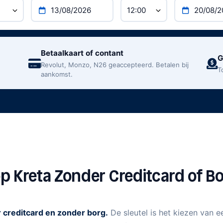
het eigen risico.
, verzekeringsdekking en betaalmethoden verschillen pe
ieronder beschrijven hoe reserveringen zonder borg en z
Controleer altijd het exacte bedrag van het eigen risic
Betaalkaart of contant
G
oordat u bevestigt.
Revolut, Monzo, N26 geaccepteerd. Betalen bij
T
aankomst.
op Kreta Zonder Creditcard of B
r creditcard en zonder borg.
De sleutel is het kiezen van 